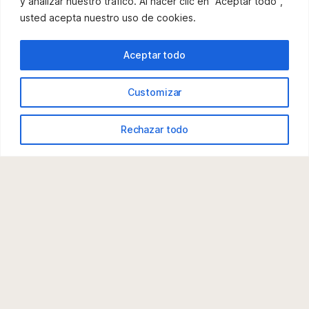
y analizar nuestro tráfico. Al hacer clic en "Aceptar todo",
usted acepta nuestro uso de cookies.
Aceptar todo
Customizar
Rechazar todo
Campaña Residuos Orgánicos en
Langreo: ¡No pases del Marrón!
Colaboramos con el Ayuntamiento de Langreo en la
Campaña de Educación y Sensibilización de la